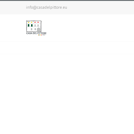
Salta
info@casadelpittore.eu
al
contenuto